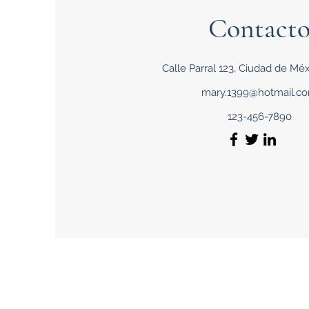
Publisher Name
Contact
Pu
Video Title
V
Calle Parral 123, Ciudad de Mé
mary.1399@hotmail.c
123-456-7890