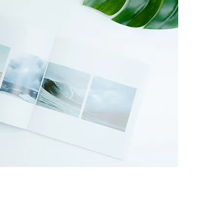
Publisher Name
Video Title