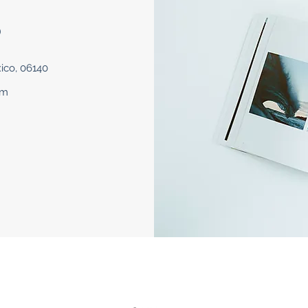
o
blisher Name
Publisher Name
ideo Title
Video Title
xico, 06140
om